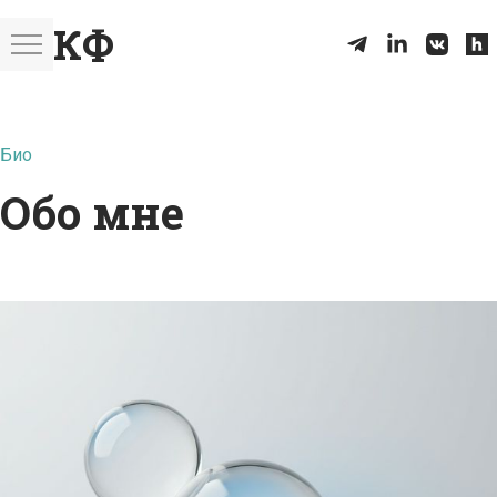
КФ
Био
Обо мне